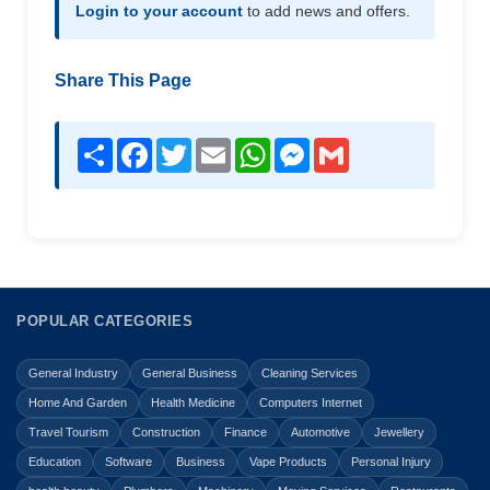
Login to your account
to add news and offers.
Share This Page
Share
Facebook
Twitter
Email
WhatsApp
Messenger
Gmail
POPULAR CATEGORIES
General Industry
General Business
Cleaning Services
Home And Garden
Health Medicine
Computers Internet
Travel Tourism
Construction
Finance
Automotive
Jewellery
Education
Software
Business
Vape Products
Personal Injury