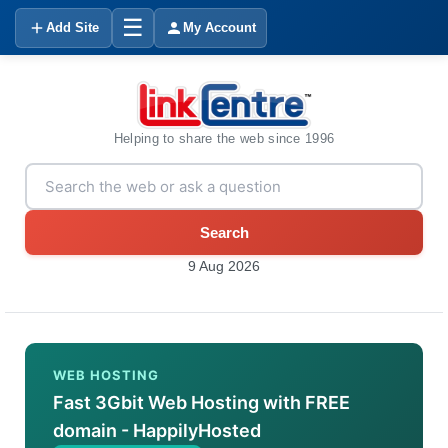
☰
Add Site
My Account
Helping to share the web since 1996
Search
9 Aug 2026
WEB HOSTING
Fast 3Gbit Web Hosting with FREE
domain - HappilyHosted