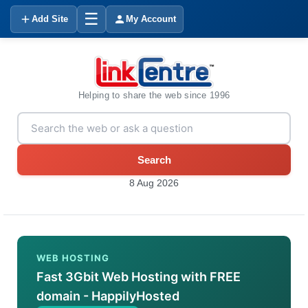
☰
Add Site
My Account
Helping to share the web since 1996
Search
8 Aug 2026
WEB HOSTING
Fast 3Gbit Web Hosting with FREE
domain - HappilyHosted