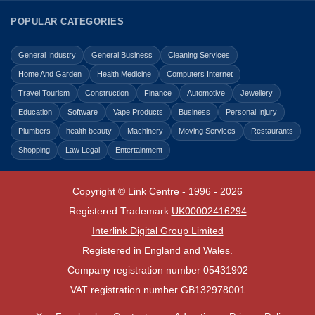
POPULAR CATEGORIES
General Industry
General Business
Cleaning Services
Home And Garden
Health Medicine
Computers Internet
Travel Tourism
Construction
Finance
Automotive
Jewellery
Education
Software
Vape Products
Business
Personal Injury
Plumbers
health beauty
Machinery
Moving Services
Restaurants
Shopping
Law Legal
Entertainment
Copyright © Link Centre - 1996 - 2026
Registered Trademark
UK00002416294
Interlink Digital Group Limited
Registered in England and Wales.
Company registration number 05431902
VAT registration number GB132978001