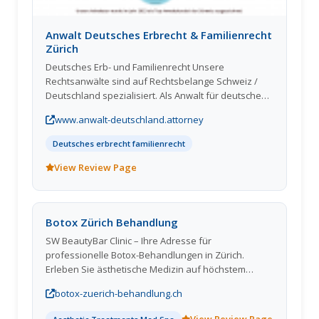
Unser Arzt verfügt über langjährige Erfahrung und
verwendet nur hochwertige Markenprodukte, um
die besten Ergebnisse für unsere Kunden zu
Anwalt Deutsches Erbrecht & Familienrecht
erzielen. Wir bieten schnelle Termine und flexible
Zürich
Behandlungsoptionen, darunter auch "Botox to go".
Deutsches Erb- und Familienrecht Unsere
Rechtsanwälte sind auf Rechtsbelange Schweiz /
Deutschland spezialisiert. Als Anwalt für deutsches
Familienrecht in Zürich sowie deutsches Erbrecht in
www.anwalt-deutschland.attorney
Zürich kann ich bei Scheidung oder Erbschaft
Schweiz/Deutschland erstklassige Expertise
Deutsches erbrecht familienrecht
anbieten. Als schweizerische Rechtsanwälte und
deutsche Anwälte (mit jahrelanger Erfahrung als
View Review Page
Rechtsanwälte in Deutschland) beraten wir Sie im
deutschen Recht in Zürich insbesondere bei
länderübergreifenden Rechtsfragen Deutschland
Botox Zürich Behandlung
Schweiz.
SW BeautyBar Clinic – Ihre Adresse für
professionelle Botox-Behandlungen in Zürich.
Erleben Sie ästhetische Medizin auf höchstem
Niveau – sanft, präzise und individuell auf Sie
botox-zuerich-behandlung.ch
abgestimmt. Wenn du möchtest, kann ich auch
Varianten für Google-Snippets, Instagram-Bio oder