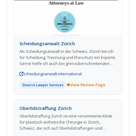
Hyperhidrose – bei uns stehen Fachkompetenz,
Individualität und Natürlichkeit im Fokus. Unser
umfassendes Angebot umfasst klassische
Regionen wie Zornesfalte, Stirnfalten, Krähenfüße,
sowie Spezialbehandlungen für Lip Flip, Gummy
Smile, hängende Mundwinkel, Erdbeerkinn,
Masseter, Platysma, Dekolleté, Augenbrauenlifting
Scheidungsanwalt Zürich
oder das innovative Toxinlift nach Cotofana. Mit fein
Als Scheidungsanwalt in der Schweiz, Zürich bin ich
dosierten Injektionen erzielen wir sichtbare, aber
für Scheidung, Trennung und Eheschutz ein Experte.
dezente Ergebnisse – ohne „Frozen Look“.
Gerne helfe ich auch bei grenzüberschreitenden
Vertrauen Sie auf Erfahrung, Qualität und Präzis
Ehescheidungen Schweiz / Deutschland. Bei Fragen
scheidungsanwalt.international
zu Unterhalt, Sorgerecht, Obhut oder anderen
familienrechtlichen oder scheidungsrechtlichen
View Review Page
Divorce Lawyer Services
Themen ist die Anwaltskanzlei Wittibschlager die
zentrale Anlaufstelle in der Schweiz. Gerne
unterstütze ich Ehegatten bei Eheschutzverfahren,
strittigen Scheidungen oder auch bei
Oberlidstraffung Zürich
einvernehmlichen Ehescheidungen mit
Oberlidstraffung Zürich ist eine renommierte Klinik
Scheidumgskonvention.
für plastisch-ästhetische Chirurgie in Zürich,
Schweiz, die sich auf Oberlidstraffungen und
Gesichtsverjüngungsverfahren spezialisiert hat. Mit