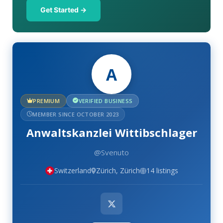
Get Started →
A
PREMIUM
VERIFIED BUSINESS
MEMBER SINCE OCTOBER 2023
Anwaltskanzlei Wittibschlager
@Svenuto
Switzerland
Zürich, Zürich
14 listings