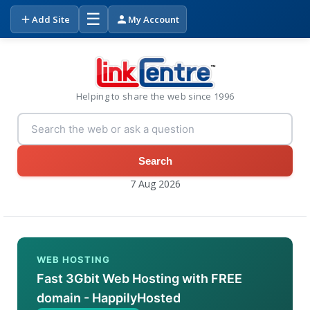
☰
Add Site
My Account
Helping to share the web since 1996
Search
7 Aug 2026
WEB HOSTING
Fast 3Gbit Web Hosting with FREE
domain - HappilyHosted